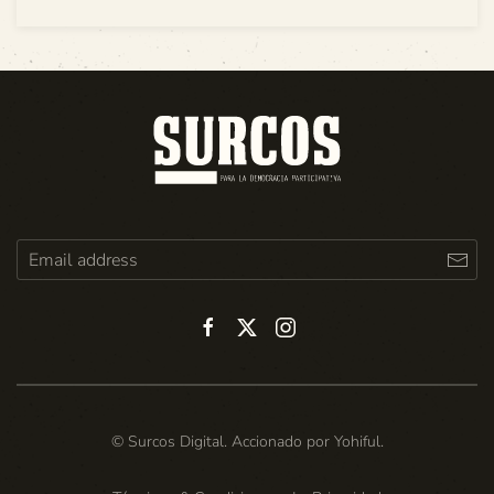
© Surcos Digital. Accionado por
Yohiful
.