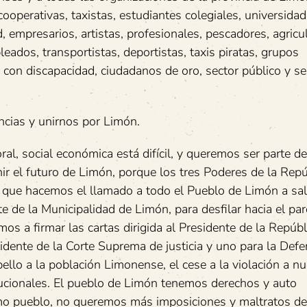
 cooperativas, taxistas, estudiantes colegiales, universidad
 empresarios, artistas, profesionales, pescadores, agricul
ados, transportistas, deportistas, taxis piratas, grupos
 con discapacidad, ciudadanos de oro, sector público y se
cias y unirnos por Limón.
oral, social económica está difícil, y queremos ser parte de
ir el futuro de Limón, porque los tres Poderes de la Repú
o que hacemos el llamado a todo el Pueblo de Limón a sal
nte de la Municipalidad de Limón, para desfilar hacia el pa
s a firmar las cartas dirigida al Presidente de la Repúbli
idente de la Corte Suprema de justicia y uno para la Defe
pello a la población Limonense, el cese a la violación a n
cionales. El pueblo de Limón tenemos derechos y auto
mo pueblo, no queremos más imposiciones y maltratos de