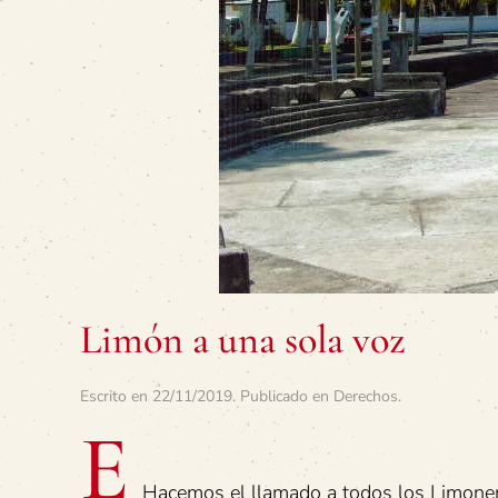
Limón a una sola voz
Escrito en
22/11/2019
. Publicado en
Derechos
.
e
Hacemos el llamado a todos los Limonens