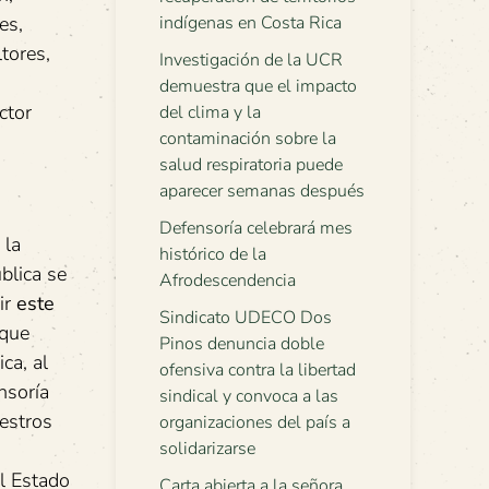
es,
indígenas en Costa Rica
tores,
Investigación de la UCR
demuestra que el impacto
ctor
del clima y la
contaminación sobre la
salud respiratoria puede
aparecer semanas después
Defensoría celebrará mes
 la
histórico de la
blica se
Afrodescendencia
ir
este
Sindicato UDECO Dos
rque
Pinos denuncia doble
ca, al
ofensiva contra la libertad
nsoría
sindical y convoca a las
uestros
organizaciones del país a
solidarizarse
l Estado
Carta abierta a la señora