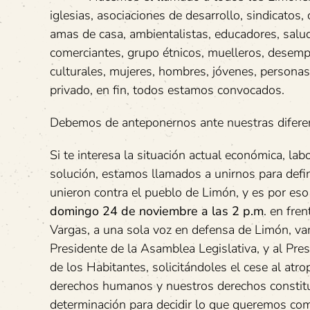
iglesias, asociaciones de desarrollo, sindicatos,
amas de casa, ambientalistas, educadores, salud,
comerciantes, grupo étnicos, muelleros, desemple
culturales, mujeres, hombres, jóvenes, personas
privado, en fin, todos estamos convocados.
Debemos de anteponernos ante nuestras diferen
Si te interesa la situación actual económica, lab
solución, estamos llamados a unirnos para defin
unieron contra el pueblo de Limón, y es por es
domingo 24 de noviembre a las 2 p.m
. en fre
Vargas, a una sola voz en defensa de Limón, vamo
Presidente de la Asamblea Legislativa, y al Pres
de los Habitantes, solicitándoles el cese al atro
derechos humanos y nuestros derechos constitu
determinación para decidir lo que queremos co