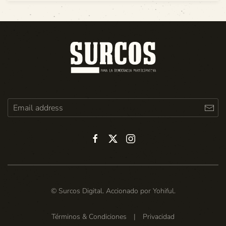
© Surcos Digital. Accionado por
Yohiful
.
Términos & Condiciones
|
Privacidad