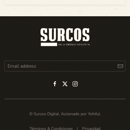
© Surcos Digital. Accionado por
Yohiful
.
Términos & Condiciones
|
Privacidad