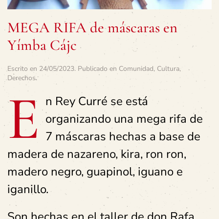
MEGA RIFA de máscaras en
Yímba Cájc
Escrito en
24/05/2023
. Publicado en
Comunidad
,
Cultura
,
Derechos
.
E
n Rey Curré se está
organizando una mega rifa de
7 máscaras hechas a base de
madera de nazareno, kira, ron ron,
madero negro, guapinol, iguano e
iganillo.
Son hechas en el taller de don Rafa