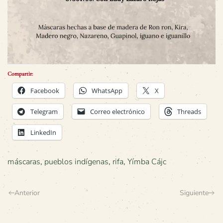
Compartir:
Facebook
WhatsApp
X
Telegram
Correo electrónico
Threads
LinkedIn
máscaras
,
pueblos indígenas
,
rifa
,
Yímba Cájc
Anterior
Siguiente