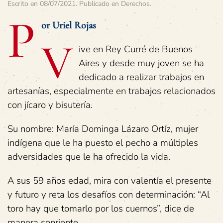
Escrito en
08/07/2021
. Publicado en
Derechos
.
P
or Uriel Rojas
V
ive en Rey Curré de Buenos
Aires y desde muy joven se ha
dedicado a realizar trabajos en
artesanías, especialmente en trabajos relacionados
con jícaro y bisutería.
Su nombre: María Dominga Lázaro Ortíz, mujer
indígena que le ha puesto el pecho a múltiples
adversidades que le ha ofrecido la vida.
A sus 59 años edad, mira con valentía el presente
y futuro y reta los desafíos con determinación: “Al
toro hay que tomarlo por los cuernos”, dice de
manera sonriente.