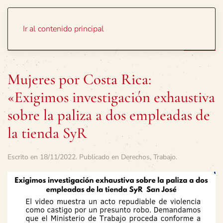
Portada
Temas
Ir al contenido principal
Mujeres por Costa Rica:
«Exigimos investigación exhaustiva
sobre la paliza a dos empleadas de
la tienda SyR
Escrito en
18/11/2022
. Publicado en
Derechos
,
Trabajo
.