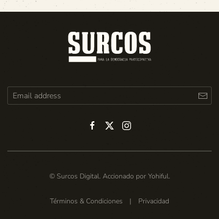
© Surcos Digital. Accionado por
Yohiful
.
Términos & Condiciones
|
Privacidad