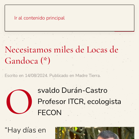
Portada
Temas
Ir al contenido principal
Necesitamos miles de Locas de
Gandoca (*)
Escrito en
14/08/2024
. Publicado en
Madre Tierra
.
O
svaldo Durán-Castro
Profesor ITCR, ecologista
FECON
“Hay días en