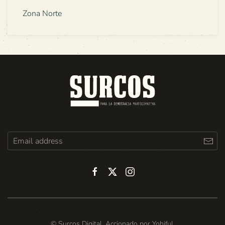
Zona Norte
© Surcos Digital. Accionado por
Yohiful
.