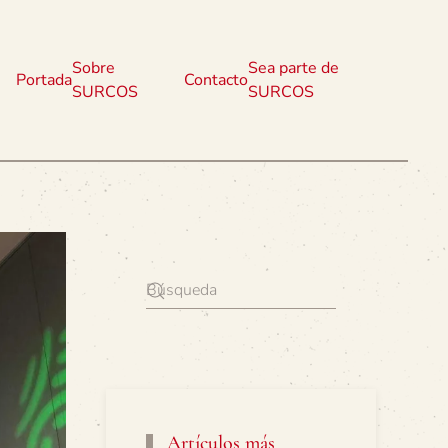
Sobre
Sea parte de
Portada
Contacto
SURCOS
SURCOS
Artículos más