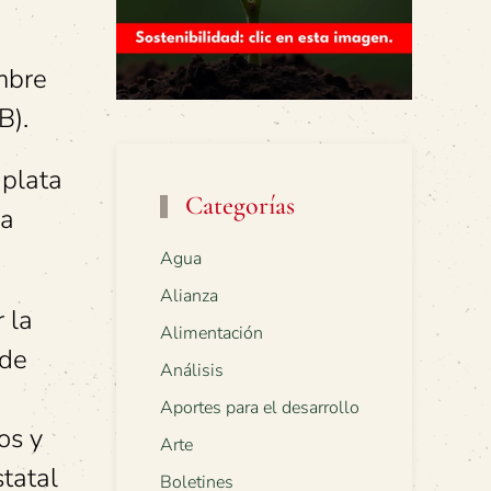
mbre
B).
 plata
Categorías
la
Agua
Alianza
 la
Alimentación
 de
Análisis
Aportes para el desarrollo
os y
Arte
statal
Boletines