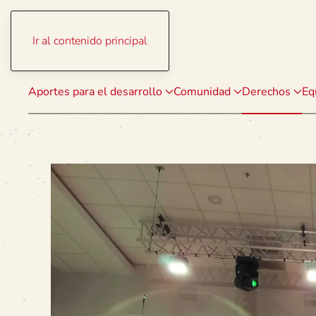
Ir al contenido principal
Aportes para el desarrollo
Comunidad
Derechos
Eq