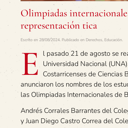
Olimpiadas internacionales
representación tica
Escrito en
28/08/2024
. Publicado en
Derechos
,
Educación
.
E
l pasado 21 de agosto se rea
Universidad Nacional (UNA),
Costarricenses de Ciencias 
anunciaron los nombres de los estu
las Olimpiadas Internacionales de B
Andrés Corrales Barrantes del Cole
y Juan Diego Castro Correa del Cole