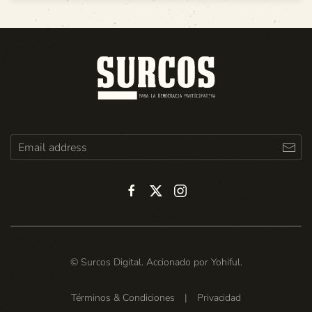
© Surcos Digital. Accionado por
Yohiful
.
Términos & Condiciones
|
Privacidad