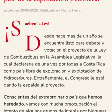
Escrito en
29/06/2020
. Publicado en
Madre Tierra
.
¡S
uelten
la
Ley!
D
esde hace más de un año se
encuentra listo para debate y
votación el proyecto de la Ley
de Combustibles en la Asamblea Legislativa, la
cual declararía de una vez por todas a Costa Rica
como país libre de exploración y explotación de
hidrocarburos. Extrañamente, el Congreso le está
dando la espalda al proyecto.
Conscientes
del
extraordinario
país
que
hemos
heredado
, vemos con mucha preocupación el
intento de algunos grupos de interés por bloquear