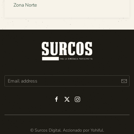
Zona Norte
© Surcos Digital. Accionado por
Yohiful
.