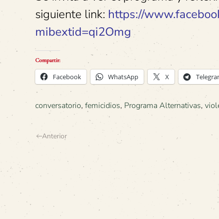
siguiente link:
https://www.faceboo
mibextid=qi2Omg
Compartir:
Facebook
WhatsApp
X
Telegr
conversatorio
,
femicidios
,
Programa Alternativas
,
viol
Anterior