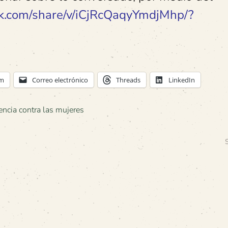
k.com/share/v/iCjRcQaqyYmdjMhp/?
am
Correo electrónico
Threads
LinkedIn
encia contra las mujeres