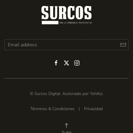
© Surcos Digital. Accionado por
Yohiful
.
Términos & Condiciones
|
Privacidad
Subir