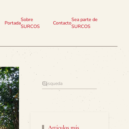
Sobre
Sea parte de
Portada
Contacto
SURCOS
SURCOS
Artículos más