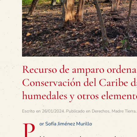
Recurso de amparo ordena a
Conservación del Caribe da
humedales y otros element
Escrito en
26/01/2024
. Publicado en
Derechos
,
Madre Tierra
.
P
or Sofía Jiménez Murillo