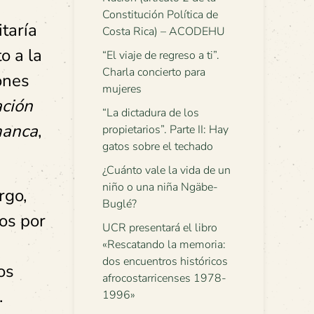
Constitución Política de
taría
Costa Rica) – ACODEHU
o a la
“El viaje de regreso a ti”.
Charla concierto para
ones
mujeres
ación
“La dictadura de los
manca
,
propietarios”. Parte II: Hay
gatos sobre el techado
¿Cuánto vale la vida de un
niño o una niña Ngäbe-
rgo,
Buglé?
os por
UCR presentará el libro
«Rescatando la memoria:
dos encuentros históricos
os
afrocostarricenses 1978-
.
1996»