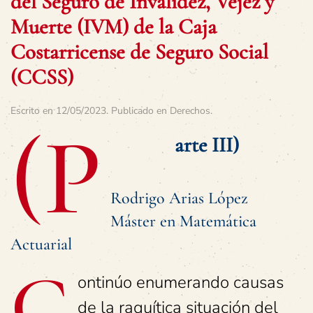
del Seguro de Invalidez, Vejez y
Muerte (IVM) de la Caja
Costarricense de Seguro Social
(CCSS)
Escrito en
12/05/2023
. Publicado en
Derechos
.
(P
arte III)
Rodrigo Arias López
Máster en Matemática
Actuarial
C
ontinúo enumerando causas
de la raquítica situación del