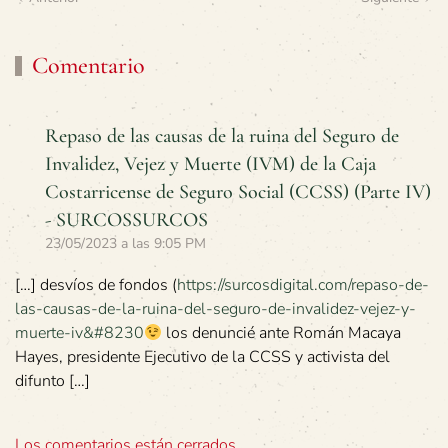
Comentario
Repaso de las causas de la ruina del Seguro de
Invalidez, Vejez y Muerte (IVM) de la Caja
Costarricense de Seguro Social (CCSS) (Parte IV)
- SURCOSSURCOS
23/05/2023 a las 9:05 PM
[…] desvíos de fondos (
https://surcosdigital.com/repaso-de-
las-causas-de-la-ruina-del-seguro-de-invalidez-vejez-y-
muerte-iv&#8230
los denuncié ante Román Macaya
Hayes, presidente Ejecutivo de la CCSS y activista del
difunto […]
Los comentarios están cerrados.