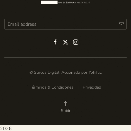
© Surcos Digital. Accionado por
Yohiful
.
Términos & Condiciones
|
Privacidad
Subir
2026