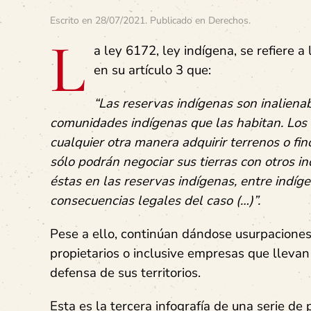
Escrito en
28/07/2021
. Publicado en
Derechos
.
L
a ley 6172, ley indígena, se refiere a 
en su artículo 3 que:
“Las reservas indígenas son inalienab
comunidades indígenas que las habitan
.
Los 
cualquier otra manera adquirir terrenos o fi
sólo podrán negociar sus tierras con otros i
éstas en las reservas indígenas, entre indíg
consecuencias legales del caso (…)”.
Pese a ello, continúan dándose usurpaciones
propietarios o inclusive empresas que llevan
defensa de sus territorios.
Esta es la tercera infografía de una serie de 