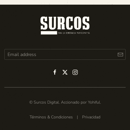
© Surcos Digital. Accionado por
Yohiful
.
Términos & Condiciones
|
Privacidad