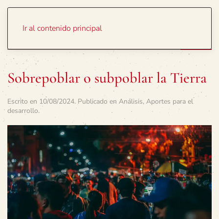
Portada
Temas
Ir al contenido principal
Sobrepoblar o subpoblar la Tierra
Escrito en
10/08/2024
. Publicado en
Análisis
,
Aportes para el
desarrollo
.