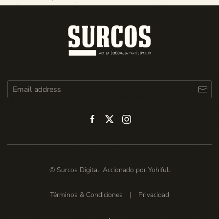
© Surcos Digital. Accionado por
Yohiful
.
Términos & Condiciones
|
Privacidad