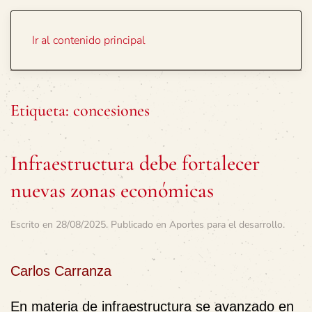
Portada
Temas
Ir al contenido principal
Etiqueta:
concesiones
Infraestructura debe fortalecer
nuevas zonas económicas
Escrito en
28/08/2025
. Publicado en
Aportes para el desarrollo
.
Carlos Carranza
En materia de infraestructura se avanzado en