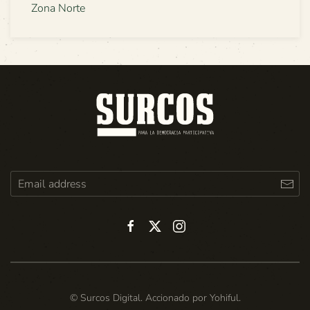
Zona Norte
© Surcos Digital. Accionado por
Yohiful
.