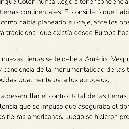
unque Colón nunca llegó a tener concienci
ierras continentales. El consideró que hab
y como había planeado su viaje, ante los ob
uta tradicional que existía desde Europa hac
 nuevas tierras se le debe a Américo Vespu
 y conciencia de la monumentalidad de las t
ocidas totalmente para los europeos.
 desarrollar el control total de las tierras
olencia que se impuso que aseguraba el do
as tierras americanas. Luego se hicieron pr