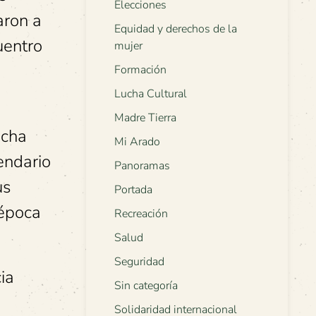
Elecciones
aron a
Equidad y derechos de la
uentro
mujer
Formación
Lucha Cultural
Madre Tierra
echa
Mi Arado
endario
Panoramas
us
Portada
 época
Recreación
Salud
Seguridad
ia
Sin categoría
Solidaridad internacional