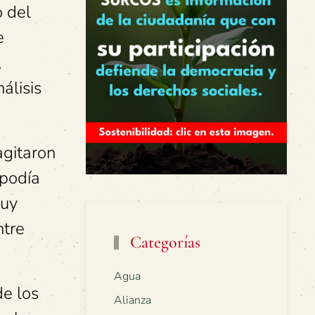
o del
e
,
álisis
agitaron
 podía
muy
ntre
Categorías
Agua
de los
Alianza