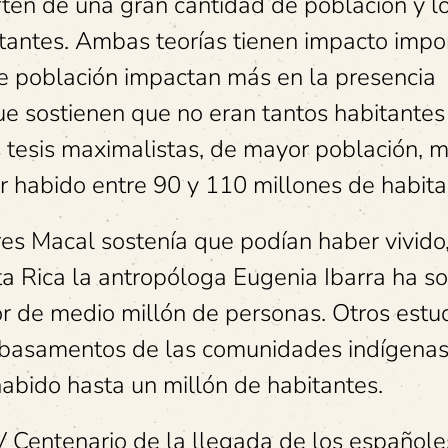
ten de una gran cantidad de población y l
tantes. Ambas teorías tienen impacto impo
e población impactan más en la presencia
ue sostienen que no eran tantos habitantes
 tesis maximalistas, de mayor población, m
 habido entre 90 y 110 millones de habita
res Macal sostenía que podían haber vivido,
sta Rica la antropóloga Eugenia Ibarra ha s
r de medio millón de personas. Otros estud
os basamentos de las comunidades indígena
abido hasta un millón de habitantes.
V Centenario de la llegada de los españole