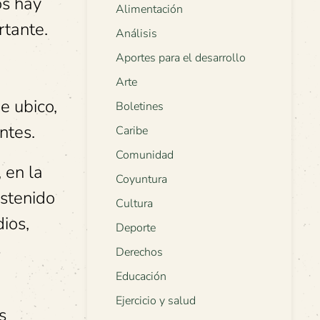
os hay
Alimentación
rtante.
Análisis
Aportes para el desarrollo
Arte
e ubico,
Boletines
ntes.
Caribe
Comunidad
 en la
Coyuntura
ostenido
Cultura
ios,
Deporte
s
Derechos
Educación
Ejercicio y salud
s