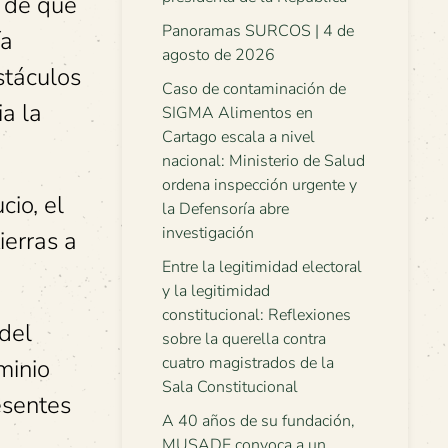
a de que
Panoramas SURCOS | 4 de
ía
agosto de 2026
stáculos
Caso de contaminación de
ia la
SIGMA Alimentos en
Cartago escala a nivel
nacional: Ministerio de Salud
ordena inspección urgente y
cio, el
la Defensoría abre
investigación
ierras a
Entre la legitimidad electoral
y la legitimidad
constitucional: Reflexiones
 del
sobre la querella contra
cuatro magistrados de la
minio
Sala Constitucional
esentes
A 40 años de su fundación,
MUSADE convoca a un