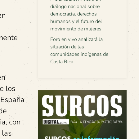
diálogo nacional sobre
en
democracia, derechos
humanos y el futuro del
movimiento de mujeres
amente
Foro en vivo analizará la
situación de las
comunidades indígenas de
Costa Rica
en
e los
e España
 de
ia, con
 las