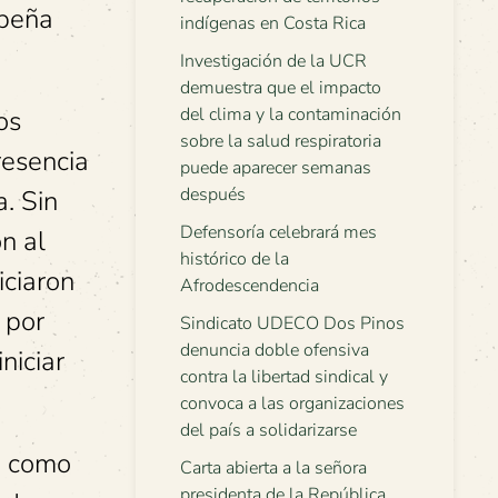
ibeña
indígenas en Costa Rica
Investigación de la UCR
demuestra que el impacto
del clima y la contaminación
os
sobre la salud respiratoria
resencia
puede aparecer semanas
después
. Sin
Defensoría celebrará mes
n al
histórico de la
iciaron
Afrodescendencia
e por
Sindicato UDECO Dos Pinos
denuncia doble ofensiva
niciar
contra la libertad sindical y
convoca a las organizaciones
del país a solidarizarse
, como
Carta abierta a la señora
presidenta de la República