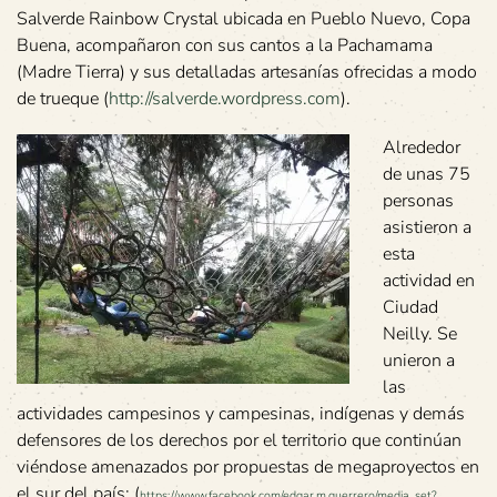
Salverde Rainbow Crystal ubicada en Pueblo Nuevo, Copa
Buena, acompañaron con sus cantos a la Pachamama
(Madre Tierra) y sus detalladas artesanías ofrecidas a modo
de trueque (
http://salverde.wordpress.com
).
Alrededor
de unas 75
personas
asistieron a
esta
actividad en
Ciudad
Neilly. Se
unieron a
las
actividades campesinos y campesinas, indígenas y demás
defensores de los derechos por el territorio que continúan
viéndose amenazados por propuestas de megaproyectos en
el sur del país: (
https://www.facebook.com/edgar.m.guerrero/media_set?