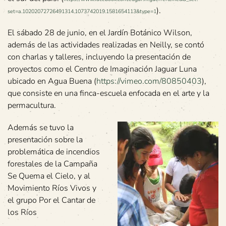
).
set=a.10202072726491314.1073742019.1581654113&type=1
El sábado 28 de junio, en el Jardín Botánico Wilson,
además de las actividades realizadas en Neilly, se contó
con charlas y talleres, incluyendo la presentación de
proyectos como el Centro de Imaginación Jaguar Luna
ubicado en Agua Buena (
https://vimeo.com/80850403
),
que consiste en una finca-escuela enfocada en el arte y la
permacultura.
Además se tuvo la
presentación sobre la
problemática de incendios
forestales de la Campaña
Se Quema el Cielo, y al
Movimiento Ríos Vivos y
el grupo Por el Cantar de
los Ríos