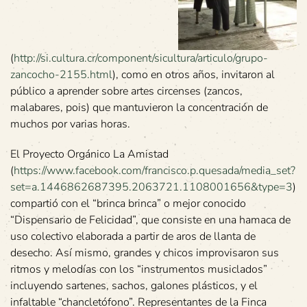
(
http://si.cultura.cr/component/sicultura/articulo/grupo-
zancocho-2155.html
), como en otros años, invitaron al
público a aprender sobre artes circenses (zancos,
malabares, pois) que mantuvieron la concentración de
muchos por varias horas.
El Proyecto Orgánico La Amistad
(
https://www.facebook.com/francisco.p.quesada/media_set?
set=a.1446862687395.2063721.1108001656&type=3
)
compartió con el “brinca brinca” o mejor conocido
“Dispensario de Felicidad”, que consiste en una hamaca de
uso colectivo elaborada a partir de aros de llanta de
desecho. Así mismo, grandes y chicos improvisaron sus
ritmos y melodías con los “instrumentos musiclados”
incluyendo sartenes, sachos, galones plásticos, y el
infaltable “chancletófono”. Representantes de la Finca