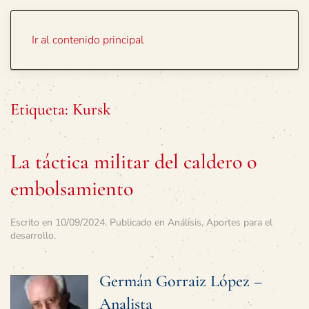
Portada
Temas
Ir al contenido principal
Etiqueta:
Kursk
La táctica militar del caldero o
embolsamiento
Escrito en
10/09/2024
. Publicado en
Análisis
,
Aportes para el
desarrollo
.
Germán Gorraiz López –
Analista