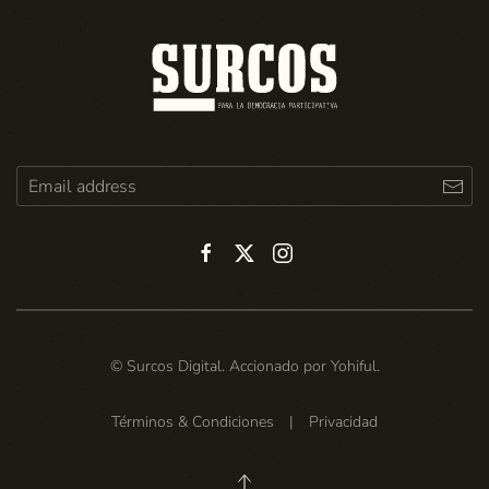
© Surcos Digital. Accionado por
Yohiful
.
Términos & Condiciones
|
Privacidad