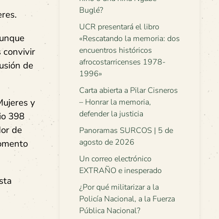
Buglé?
eres.
UCR presentará el libro
aunque
«Rescatando la memoria: dos
encuentros históricos
 convivir
afrocostarricenses 1978-
lusión de
1996»
Carta abierta a Pilar Cisneros
Mujeres y
– Honrar la memoria,
defender la justicia
dio 398
dor de
Panoramas SURCOS | 5 de
agosto de 2026
momento
Un correo electrónico
EXTRAÑO e inesperado
sta
¿Por qué militarizar a la
Policía Nacional, a la Fuerza
Pública Nacional?