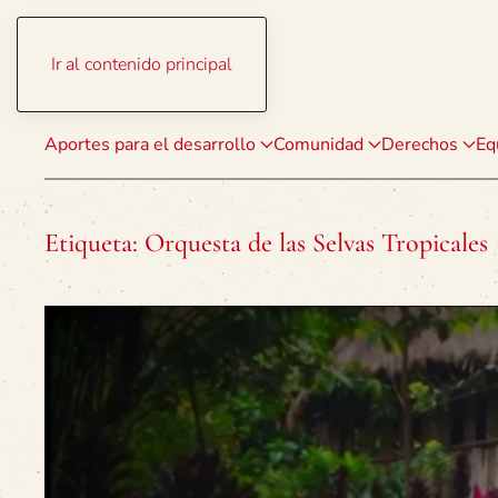
Ir al contenido principal
Aportes para el desarrollo
Comunidad
Derechos
Eq
Etiqueta:
Orquesta de las Selvas Tropicales