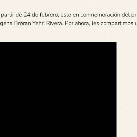
 partir de 24 de febrero, esto en conmemoración del p
ígena Bröran Yehri Rivera. Por ahora, les compartimos 