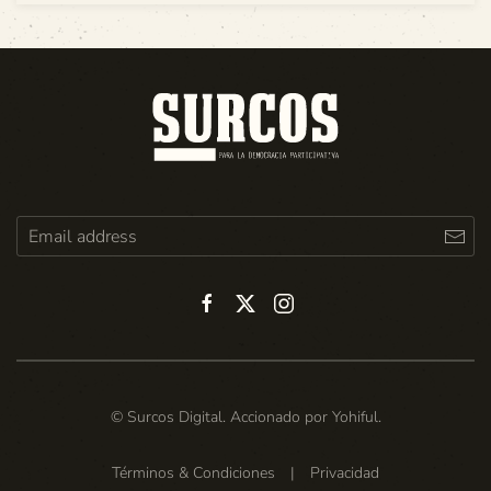
© Surcos Digital. Accionado por
Yohiful
.
Términos & Condiciones
|
Privacidad