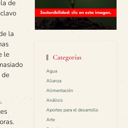
bla de
sclavo
de la
mas
e le
Categorías
emasiado
Agua
s de
Alianza
Alimentación
.
Análisis
les
Aportes para el desarrollo
Arte
oras.