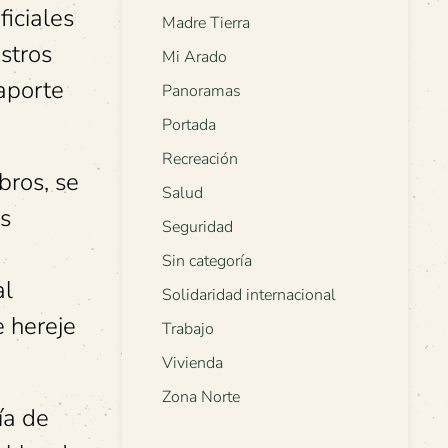
iciales
Madre Tierra
stros
Mi Arado
aporte
Panoramas
Portada
Recreación
bros, se
Salud
as
Seguridad
Sin categoría
al
Solidaridad internacional
e hereje
Trabajo
Vivienda
Zona Norte
ía de