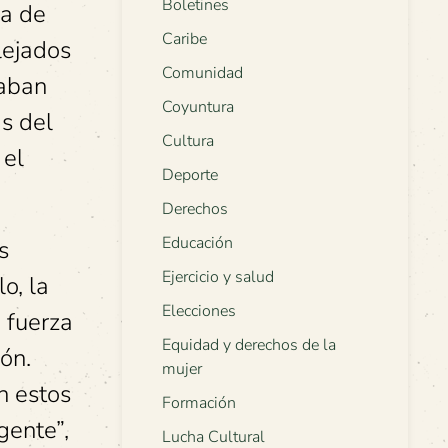
Boletines
ia de
Caribe
lejados
Comunidad
taban
Coyuntura
as del
Cultura
 el
Deporte
Derechos
Educación
s
Ejercicio y salud
o, la
Elecciones
 fuerza
Equidad y derechos de la
ón.
mujer
n estos
Formación
gente”,
Lucha Cultural