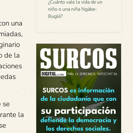
¿Cuánto vale la vida de un
niño o una niña Ngäbe-
Buglé?
 con una
emiadas,
ginario
o de la
gaciones
uedas
e se
rante la
se