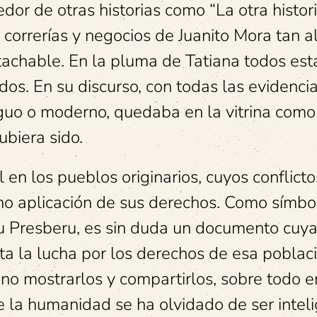
r de otras historias como “La otra histor
correrías y negocios de Juanito Mora tan a
tachable. En la pluma de Tatiana todos es
os. En su discurso, con todas las evidenci
tiguo o moderno, quedaba en la vitrina como
biera sido.
en los pueblos originarios, cuyos conflicto
no aplicación de sus derechos. Como símbol
lu Presberu, es sin duda un documento cuya
a la lucha por los derechos de esa poblaci
no mostrarlos y compartirlos, sobre todo e
 la humanidad se ha olvidado de ser inteli