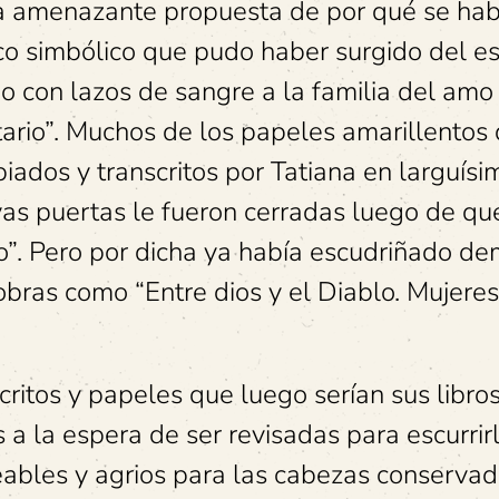
na amenazante propuesta de por qué se ha
sco simbólico que pudo haber surgido del e
o con lazos de sangre a la familia del amo
tario”. Muchos de los papeles amarillentos 
piados y transcritos por Tatiana en larguísi
yas puertas le fueron cerradas luego de qu
so”. Pero por dicha ya había escudriñado d
bras como “Entre dios y el Diablo. Mujere
tos y papeles que luego serían sus libros
 a la espera de ser revisadas para escurrir
eables y agrios para las cabezas conservad