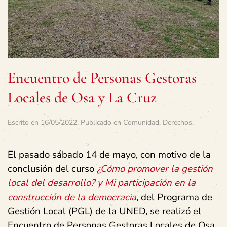
Encuentro de Personas Gestoras
Locales de Osa y La Cruz
Escrito en
16/05/2022
. Publicado en
Comunidad
,
Derechos
.
El pasado sábado 14 de mayo, con motivo de la
conclusión del curso
¿Cómo promover la gestión
local del desarrollo? y Mi participación en la
construcción de la democracia
, del Programa de
Gestión Local (PGL) de la UNED, se realizó el
Encuentro de Personas Gestoras Locales de Osa