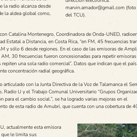
dirección electrónica:
 la radio alcanza desde
marvin.amador@gmail.com (foto 
de la aldea global como,
del TCU).
con Catalina Montenegro, Coordinadora de Onda-UNED, radioe
ad Estatal a Distancia, en Costa Rica, “en FM, 45 frecuencias tr
M y sólo 6 desde regiones. En el caso de las emisoras de Ampl
AM, 30 frecuencias fueron concesionadas para repetir emisoras
s repiten una sola radio comercial”. Datos que indican que el paí
nte concentración radial geográfica.
o articulado con la Junta Directiva de la Voz de Talamanca el Se
io, Radio U y el Trabajo Comunal Universitario “Grupos Organiza
 para el cambio social.”, se ha logrado varias mejoras en el
nto de esta radio de Amubri, que cuenta con una cobertura de 4
U, actualmente esta emisora
 que le limita sus