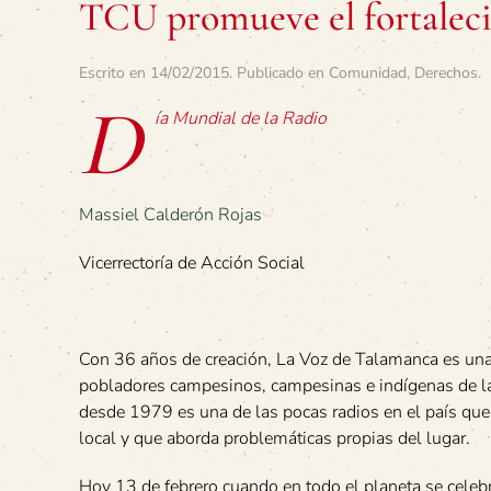
TCU promueve el fortalec
Escrito en
14/02/2015
. Publicado en
Comunidad
,
Derechos
.
D
ía Mundial de la Radio
Massiel Calderón Rojas
Vicerrectoría de Acción Social
Con 36 años de creación, La Voz de Talamanca es una 
pobladores campesinos, campesinas e indígenas de l
desde 1979 es una de las pocas radios en el país qu
local y que aborda problemáticas propias del lugar.
Hoy 13 de febrero cuando en todo el planeta se celebr