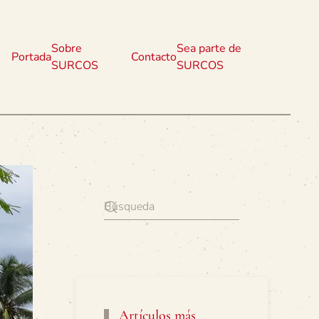
Sobre
Sea parte de
Portada
Contacto
SURCOS
SURCOS
Artículos más