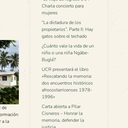
Charla concierto para
mujeres
“La dictadura de los
propietarios”. Parte II: Hay
gatos sobre el techado
¿Cuánto vale la vida de un
niño o una niña Ngäbe-
Buglé?
UCR presentará el libro
«Rescatando la memoria:
dos encuentros históricos
afrocostarricenses 1978-
1996»
Carta abierta a Pilar
z de
Cisneros – Honrar la
formación
memoria, defender la
 a la
justicia