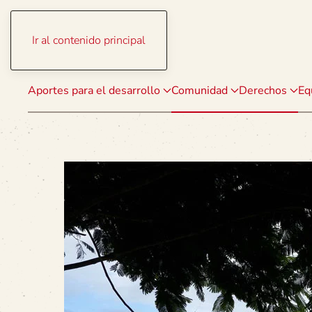
Ir al contenido principal
Aportes para el desarrollo
Comunidad
Derechos
Eq