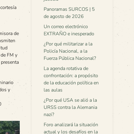
cortesía
Panoramas SURCOS | 5
de agosto de 2026
Un correo electrónico
misora de
EXTRAÑO e inesperado
ansmiten
¿Por qué militarizar a la
itud
Policía Nacional, a la
 de FM y
Fuerza Pública Nacional?
s presenta
La agenda rotativa de
confrontación: a propósito
minario
de la educación política en
dos y
las aulas
¿Por qué USA se alió a la
0
URSS contra la Alemania
nazi?
Foro analizará la situación
actual y los desafíos en la