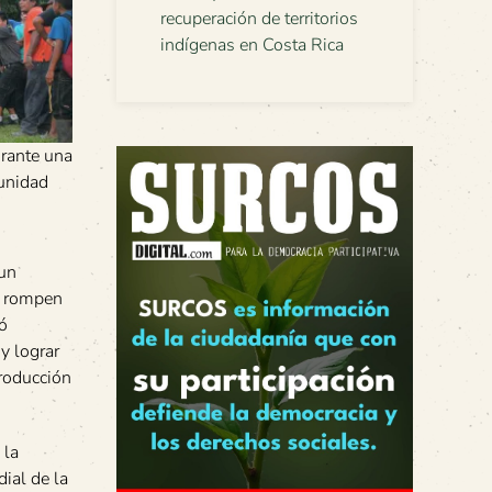
recuperación de territorios
indígenas en Costa Rica
urante una
munidad
 un
se rompen
ó
y lograr
producción
 la
ial de la