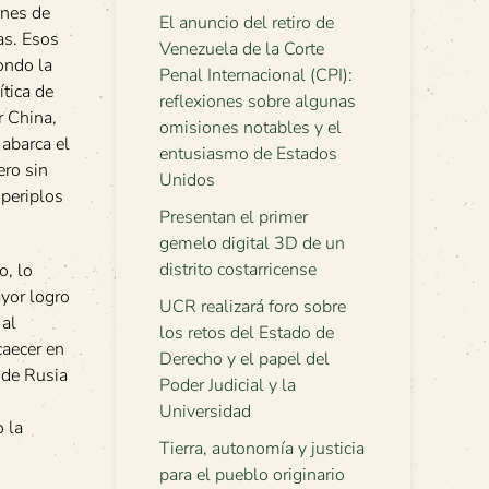
anes de
El anuncio del retiro de
as. Esos
Venezuela de la Corte
ondo la
Penal Internacional (CPI):
ítica de
reflexiones sobre algunas
r China,
omisiones notables y el
abarca el
entusiasmo de Estados
ero sin
Unidos
 periplos
Presentan el primer
gemelo digital 3D de un
distrito costarricense
o, lo
ayor logro
UCR realizará foro sobre
 al
los retos del Estado de
caecer en
Derecho y el papel del
 de Rusia
Poder Judicial y la
Universidad
 la
Tierra, autonomía y justicia
para el pueblo originario