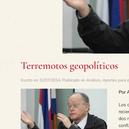
Terremotos geopolíticos
Escrito en
31/07/2014
. Publicado en
Análisis
,
Aportes para e
Por 
Los 
recie
dos r
confl