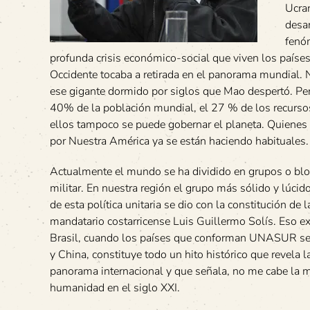
Ucran
desar
fenó
profunda crisis económico-social que viven los países
Occidente tocaba a retirada en el panorama mundial.
ese gigante dormido por siglos que Mao despertó. Per
40% de la población mundial, el 27 % de los recurso
ellos tampoco se puede gobernar el planeta. Quienes 
por Nuestra América ya se están haciendo habituales.
Actualmente el mundo se ha dividido en grupos o bloq
militar. En nuestra región el grupo más sólido y lúci
de esta política unitaria se dio con la constitución d
mandatario costarricense Luis Guillermo Solís. Eso exp
Brasil, cuando los países que conforman UNASUR se un
y China, constituye todo un hito histórico que revela 
panorama internacional y que señala, no me cabe la 
humanidad en el siglo XXI.