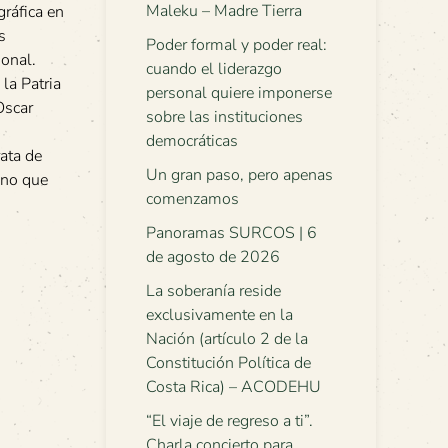
Maleku – Madre Tierra
gráfica en
s
Poder formal y poder real:
ional.
cuando el liderazgo
la Patria
personal quiere imponerse
Oscar
sobre las instituciones
democráticas
rata de
Un gran paso, pero apenas
ano que
comenzamos
Panoramas SURCOS | 6
de agosto de 2026
La soberanía reside
exclusivamente en la
Nación (artículo 2 de la
Constitución Política de
Costa Rica) – ACODEHU
“El viaje de regreso a ti”.
Charla concierto para