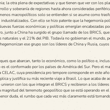
ia; la otra plena de expectativas y que tienen que ver con los pl
rollo y soberanía de regiones hasta ahora consideradas periféric
menos macropolíticos solo se entienden si se asume como trasf
 industrializados. Con ello se hizo patente que la hegemonía pol
 Nuevas fuerzas económicas y políticas emergían encabezadas po
o, junto a China ha surgido el grupo llamado de los BRICS, que 
s naturales y el 21% del PIB. Todavía no gobiernan el mundo, p
hegemonizan ese grupo son los líderes de China y Rusia, cuyos
ues que abarcan, tanto lo económico, como lo político e, inclus
do es el conformado por los países de América del Sur. Pero el m
e la CELAC, cuya presidencia pro tempore corresponde en este año
lica y justifica su más reciente viaje a Brasil. Lo que acaba de a
ieron con los que integran el BRICS y recibieron a los líderes
la magnitud del terremoto geopolítico que se está operando en el
menor duda, el rumbo que cada vez más claramente está tomando