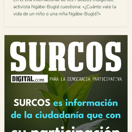
activista Ngäbe-Buglé cuestiona: «¿Cuánto vale la
vida de un niño o una niña Ngäbe-Buglé?»