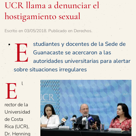
UCR llama a denunciar el
hostigamiento sexual
Escrito en
03/05/2018
. Publicado en
Derechos
.
E
studiantes y docentes de la Sede de
Guanacaste se acercaron a las
autoridades universitarias para alertar
sobre situaciones irregulares
E
l
rector de la
Universidad
de Costa
Rica (UCR),
Dr. Henning