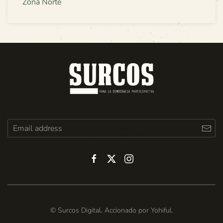
Zona Norte
© Surcos Digital. Accionado por
Yohiful
.