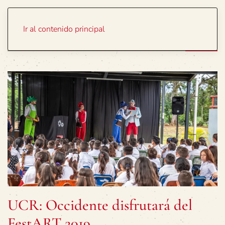
Portada
Temas
Ir al contenido principal
UCR: Occidente disfrutará del
FestART 2019