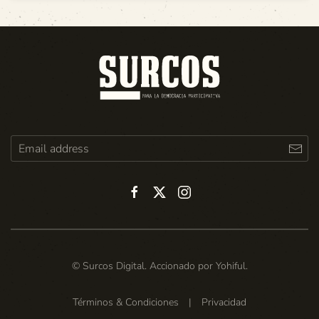
© Surcos Digital. Accionado por
Yohiful
.
Términos & Condiciones
|
Privacidad