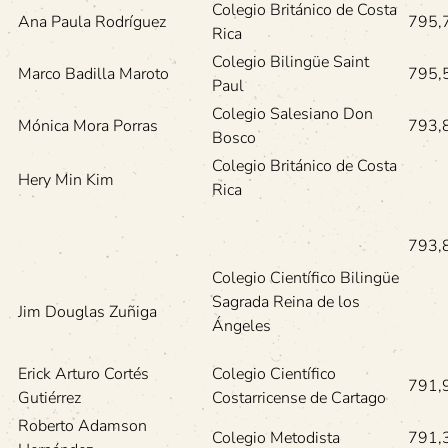
Colegio Británico de Costa
Ana Paula Rodríguez
795,
Rica
Colegio Bilingüe Saint
Marco Badilla Maroto
795,
Paul
Colegio Salesiano Don
Mónica Mora Porras
793,
Bosco
Colegio Británico de Costa
Hery Min Kim
Rica
793,
Colegio Científico Bilingüe
Sagrada Reina de los
Jim Douglas Zuñiga
Ángeles
Erick Arturo Cortés
Colegio Científico
791,
Gutiérrez
Costarricense de Cartago
Roberto Adamson
Colegio Metodista
791,