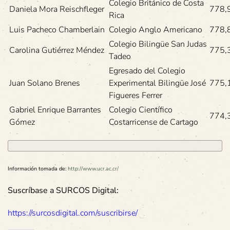
Colegio Británico de Costa
Daniela Mora Reischfleger
778,
Rica
Luis Pacheco Chamberlain
Colegio Anglo Americano
778,
Colegio Bilingüe San Judas
Carolina Gutiérrez Méndez
775,
Tadeo
Egresado del Colegio
Juan Solano Brenes
Experimental Bilingüe José
775,
Figueres Ferrer
Gabriel Enrique Barrantes
Colegio Científico
774,
Gómez
Costarricense de Cartago
Información tomada de:
http://www.ucr.ac.cr/
Suscríbase a SURCOS Digital:
https://surcosdigital.com/suscribirse/