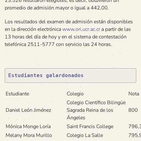
23.526 resultaron elegibles, es decir, obtuvieron un
promedio de admisión mayor o igual a 442,00.
Los resultados del examen de admisión están disponibles
en la dirección electrónica
www.ori.ucr.ac.cr
a partir de las
13 horas del día de hoy y en el sistema de contestación
telefónica 2511-5777 con servicio las 24 horas.
Estudiantes galardonados
Estudiante
Colegio
Nota
Colegio Científico Bilingüe
Daniel León Jiménez
Sagrada Reina de los
800
Ángeles
Mónica Monge Loría
Saint Francis College
796,
Melany Mora Murillo
Colegio La Salle
795,