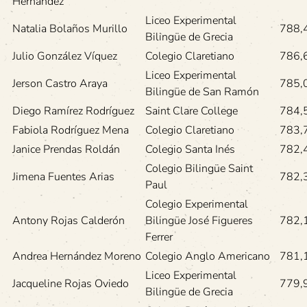
Hernández
Liceo Experimental
Natalia Bolaños Murillo
788,
Bilingüe de Grecia
Julio González Víquez
Colegio Claretiano
786,
Liceo Experimental
Jerson Castro Araya
785,
Bilingüe de San Ramón
Diego Ramírez Rodríguez
Saint Clare College
784,
Fabiola Rodríguez Mena
Colegio Claretiano
783,
Janice Prendas Roldán
Colegio Santa Inés
782,
Colegio Bilingüe Saint
Jimena Fuentes Arias
782,
Paul
Colegio Experimental
Antony Rojas Calderón
Bilingüe José Figueres
782,
Ferrer
Andrea Hernández Moreno
Colegio Anglo Americano
781,
Liceo Experimental
Jacqueline Rojas Oviedo
779,
Bilingüe de Grecia