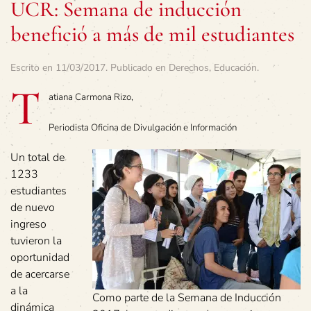
UCR: Semana de inducción
benefició a más de mil estudiantes
Escrito en
11/03/2017
. Publicado en
Derechos
,
Educación
.
T
atiana Carmona Rizo,
Periodista Oficina de Divulgación e Información
Un total de
1233
estudiantes
de nuevo
ingreso
tuvieron la
oportunidad
de acercarse
a la
Como parte de la Semana de Inducción
dinámica