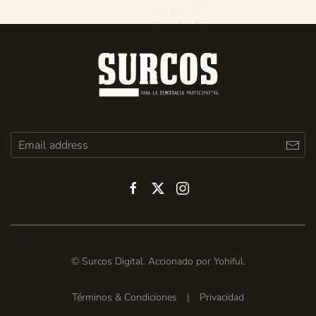
© Surcos Digital. Accionado por
Yohiful
.
Términos & Condiciones
|
Privacidad