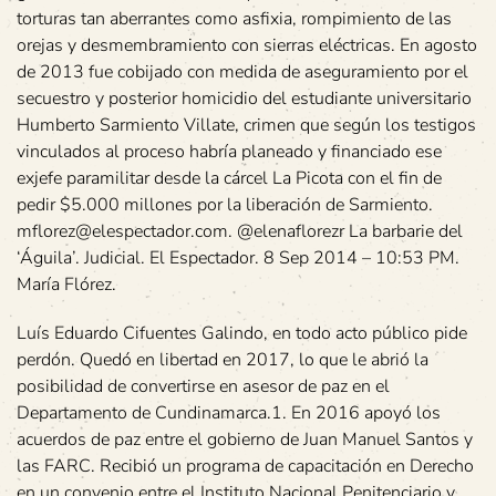
torturas tan aberrantes como asfixia, rompimiento de las
orejas y desmembramiento con sierras eléctricas. En agosto
de 2013 fue cobijado con medida de aseguramiento por el
secuestro y posterior homicidio del estudiante universitario
Humberto Sarmiento Villate, crimen que según los testigos
vinculados al proceso habría planeado y financiado ese
exjefe paramilitar desde la cárcel La Picota con el fin de
pedir $5.000 millones por la liberación de Sarmiento.
mflorez@elespectador.com. @elenaflorezr La barbarie del
‘Águila’. Judicial. El Espectador. 8 Sep 2014 – 10:53 PM.
María Flórez.
Luís Eduardo Cifuentes Galindo, en todo acto público pide
perdón. Quedó en libertad en 2017, lo que le abrió la
posibilidad de convertirse en asesor de paz en el
Departamento de Cundinamarca.1. En 2016 apoyó los
acuerdos de paz entre el gobierno de Juan Manuel Santos y
las FARC. Recibió un programa de capacitación en Derecho
en un convenio entre el Instituto Nacional Penitenciario y