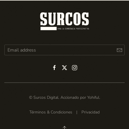
© Surcos Digital. Accionado por
Yohiful
.
Términos & Condiciones
|
Privacidad