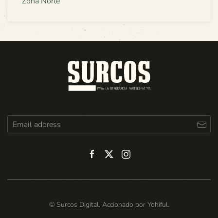
Zona Norte
© Surcos Digital. Accionado por
Yohiful
.