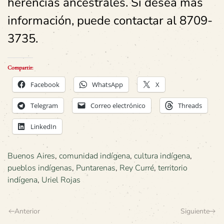
herencias ancestrales. Si desea más
información, puede contactar al 8709-
3735.
Compartir:
Facebook
WhatsApp
X
Telegram
Correo electrónico
Threads
LinkedIn
Buenos Aires
,
comunidad indígena
,
cultura indígena
,
pueblos indígenas
,
Puntarenas
,
Rey Curré
,
territorio
indígena
,
Uriel Rojas
Anterior
Siguiente