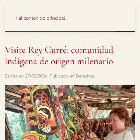
Portada
Temas
Ir al contenido principal
Visite Rey Curré: comunidad
indígena de origen milenario
Escrito en
27/03/2024
. Publicado en
Derechos
.