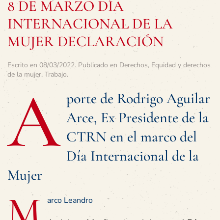
8 DE MARZO DÍA
INTERNACIONAL DE LA
MUJER DECLARACIÓN
Escrito en
08/03/2022
. Publicado en
Derechos
,
Equidad y derechos
de la mujer
,
Trabajo
.
A
porte de Rodrigo Aguilar
Arce, Ex Presidente de la
CTRN en el marco del
Día Internacional de la
Mujer
M
arco Leandro