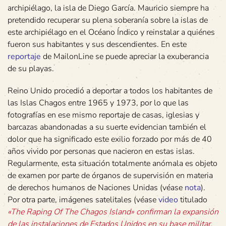
archipiélago, la isla de Diego García. Mauricio siempre ha
pretendido recuperar su plena soberanía sobre la islas de
este archipiélago en el Océano Índico y reinstalar a quiénes
fueron sus habitantes y sus descendientes. En este
reportaje
de MailonLine se puede apreciar la exuberancia
de su playas.
Reino Unido procedió a deportar a todos los habitantes de
las Islas Chagos entre 1965 y 1973, por lo que las
fotografías en ese mismo reportaje de casas, iglesias y
barcazas abandonadas a su suerte evidencian también el
dolor que ha significado este exilio forzado por más de 40
años vivido por personas que nacieron en estas islas.
Regularmente, esta situación totalmente anómala es objeto
de examen por parte de órganos de supervisión en materia
de derechos humanos de Naciones Unidas (véase
nota
).
Por otra parte, imágenes satelitales (véase
video
titulado
«The Raping Of The Chagos Island» confirman la expansión
de las instalaciones de Estados Unidos en su base militar,