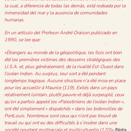
la cual, a diferencia de todas las demás, está rodeada por la
inmensidad del mar y la ausencia de comunidades
humanas.
En un artículo del Profesor André Oraison publicado en
1990, se lee que:
«Étrangers au monde de la géopolitique, les Ilois ont bien
été les premières victimes des desseins stratégiques des
U.S.A. et, plus généralement, de la rivalité Est-Ouest dans
l’océan Indien.
Au surplus, leur sort a été pendant
longtemps tragique. Aucune structure n’a été mise en place
pour les accueillir à Maurice (119). Exilés dans un pays
relativement lointain, plutôt pauvre et déjà surpeuplé, ceux
qu’on a parfois appelé les «Palestiniens de l’océan Indien »,
ont été simplement « dispatchés » dans les bidonvilles de
PortLouis. Nombreux sont ceux qui n’ont pas trouvé de
travail ou qui ont eu des difficultés à s’insérer dans une
société pourtant multiraciale et multiculturelle (120)»
(
Nota