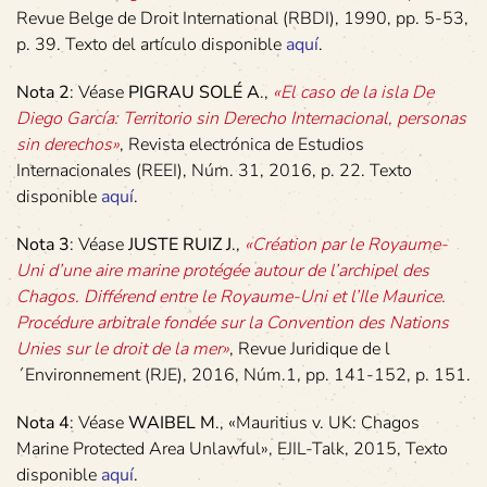
Revue Belge de Droit International (RBDI), 1990, pp. 5-53,
p. 39. Texto del artículo disponible
aquí
.
Nota 2
: Véase
PIGRAU SOLÉ A
.,
«El caso de la isla De
Diego García: Territorio sin Derecho Internacional, personas
sin derechos»
, Revista electrónica de Estudios
Internacionales (REEI), Núm. 31, 2016, p. 22. Texto
disponible
aquí
.
Nota 3
: Véase
JUSTE RUIZ J
.,
«Création par le Royaume-
Uni d’une aire marine protégée autour de l’archipel des
Chagos. Différend entre le Royaume-Uni et l’Ile Maurice.
Procédure arbitrale fondée sur la Convention des Nations
Unies sur le droit de la mer»
, Revue Juridique de l
´Environnement (RJE), 2016, Núm.1, pp. 141-152, p. 151.
Nota 4
: Véase
WAIBEL M
., «Mauritius v. UK: Chagos
Marine Protected Area Unlawful», EJIL-Talk, 2015, Texto
disponible
aquí
.