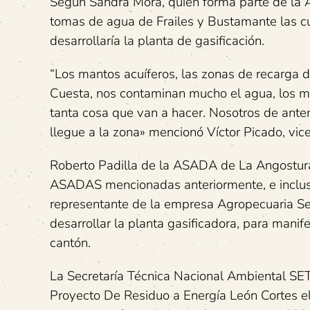
Según Sandra Mora, quien forma parte de la A
tomas de agua de Frailes y Bustamante las c
desarrollaría la planta de gasificación.
“Los mantos acuíferos, las zonas de recarga
Cuesta, nos contaminan mucho el agua, los ma
tanta cosa que van a hacer. Nosotros de ante
llegue a la zona» mencionó Víctor Picado, vi
Roberto Padilla de la ASADA de La Angostura
ASADAS mencionadas anteriormente, e incluso
representante de la empresa Agropecuaria Set
desarrollar la planta gasificadora, para manif
cantón.
La Secretaría Técnica Nacional Ambiental SE
Proyecto De Residuo a Energía León Cortes el