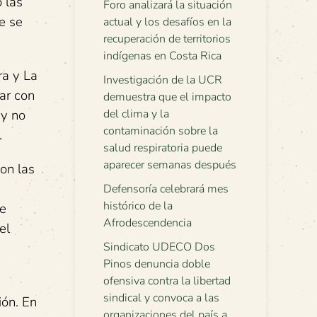
 las
Foro analizará la situación
e se
actual y los desafíos en la
recuperación de territorios
indígenas en Costa Rica
ra y La
Investigación de la UCR
ar con
demuestra que el impacto
 y no
del clima y la
contaminación sobre la
.
salud respiratoria puede
aparecer semanas después
on las
Defensoría celebrará mes
histórico de la
de
Afrodescendencia
el
Sindicato UDECO Dos
Pinos denuncia doble
ofensiva contra la libertad
sindical y convoca a las
ión. En
organizaciones del país a