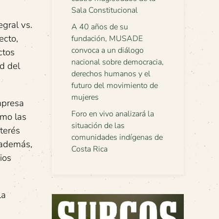
Sala Constitucional
gral vs.
A 40 años de su
ecto,
fundación, MUSADE
convoca a un diálogo
ctos
nacional sobre democracia,
ad del
derechos humanos y el
futuro del movimiento de
mujeres
mpresa
Foro en vivo analizará la
omo las
situación de las
terés
comunidades indígenas de
 además,
Costa Rica
ios
la