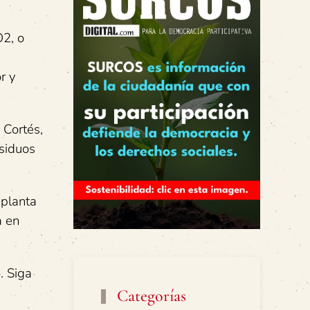
O2, o
r y
 Cortés,
esiduos
 planta
a en
. Siga
Categorías