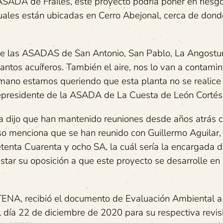
SADA de Frailes, este proyecto podría poner en riesgo
uales están ubicadas en Cerro Abejonal, cerca de dond
 de las ASADAS de San Antonio, San Pablo, La Angostu
ntos acuíferos. También el aire, nos lo van a contamin
mano estamos queriendo que esta planta no se realice
cepresidente de la ASADA de La Cuesta de León Cortés
 dijo que han mantenido reuniones desde años atrás c
 menciona que se han reunido con Guillermo Aguilar,
enta Cuarenta y ocho SA, la cuál sería la encargada 
estar su oposición a que este proyecto se desarrolle en 
TENA, recibió el documento de Evaluación Ambiental a
 día 22 de diciembre de 2020 para su respectiva revis