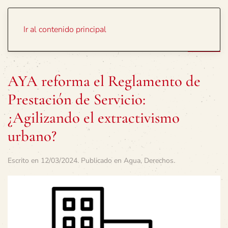
Portada
Temas
Ir al contenido principal
AYA reforma el Reglamento de
Prestación de Servicio:
¿Agilizando el extractivismo
urbano?
Escrito en
12/03/2024
. Publicado en
Agua
,
Derechos
.