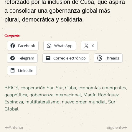
reforzado por la inclusión de Cuba, que aspira
a consolidar una gobernanza global más
plural, democrática y solidaria.
Compartir:
Facebook
WhatsApp
X
Telegram
Correo electrónico
Threads
LinkedIn
BRICS
,
cooperación Sur-Sur
,
Cuba
,
economías emergentes
,
geopolítica
,
gobernanza internacional
,
Martín Rodríguez
Espinoza
,
multilateralismo
,
nuevo orden mundial
,
Sur
Global
Anterior
Siguiente