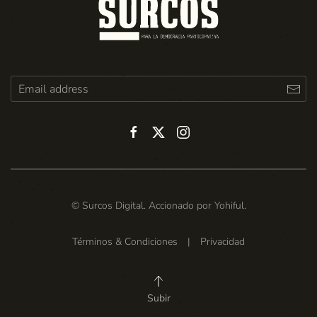
© Surcos Digital. Accionado por
Yohiful
.
Términos & Condiciones
|
Privacidad
Subir