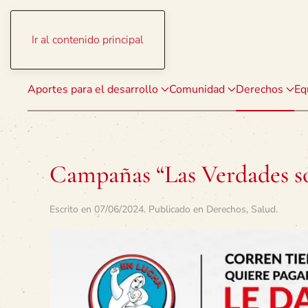
Ir al contenido principal
Aportes para el desarrollo
Comunidad
Derechos
Eq
Campañas “Las Verdades so
Escrito en
07/06/2024
. Publicado en
Derechos
,
Salud
.