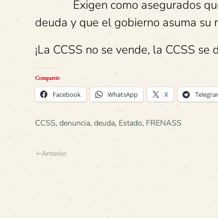
Exigen como asegurados que 
deuda y que el gobierno asuma su r
¡La CCSS no se vende, la CCSS se d
Compartir:
Facebook
WhatsApp
X
Telegr
CCSS
,
denuncia
,
deuda
,
Estado
,
FRENASS
Anterior