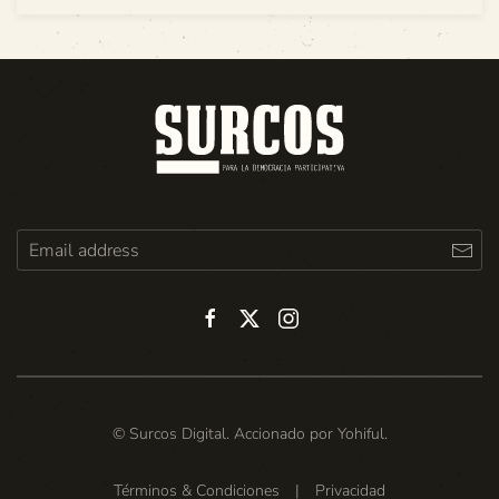
© Surcos Digital. Accionado por
Yohiful
.
Términos & Condiciones
|
Privacidad